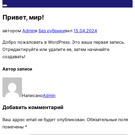
Переключить
боковую
Привет, мир!
панель
и
навигацию
Опубликовано
автором
Admin
в
Без рубрики
вкл
15.04.2024
Добро пожаловать в WordPress. Это ваша первая запись.
Отредактируйте или удалите ее, затем начинайте
создавать!
Автор записи
Написано
Admin
Добавить комментарий
Ваш адрес email не будет опубликован.
Обязательные поля
помечены
*